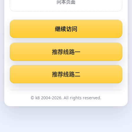
问本页面
继续访问
推荐线路一
推荐线路二
© k8 2004-2026. All rights reserved.