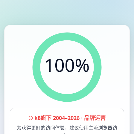
100%
© k8旗下 2004–2026 · 品牌运营
为获得更好的访问体验，建议使用主流浏览器访